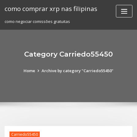
Skip
como comprar xrp nas filipinas
to
content
como negociar comissões gratuitas
Category Carriedo55450
Home
Archive by category "Carriedo55450"
Carriedo55450