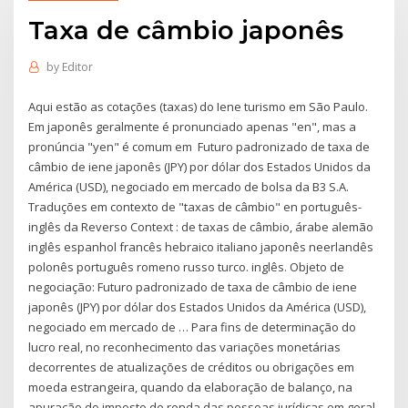
Taxa de câmbio japonês
by
Editor
Aqui estão as cotações (taxas) do Iene turismo em São Paulo.
Em japonês geralmente é pronunciado apenas "en", mas a
pronúncia "yen" é comum em Futuro padronizado de taxa de
câmbio de iene japonês (JPY) por dólar dos Estados Unidos da
América (USD), negociado em mercado de bolsa da B3 S.A.
Traduções em contexto de "taxas de câmbio" en português-
inglês da Reverso Context : de taxas de câmbio, árabe alemão
inglês espanhol francês hebraico italiano japonês neerlandês
polonês português romeno russo turco. inglês. Objeto de
negociação: Futuro padronizado de taxa de câmbio de iene
japonês (JPY) por dólar dos Estados Unidos da América (USD),
negociado em mercado de … Para fins de determinação do
lucro real, no reconhecimento das variações monetárias
decorrentes de atualizações de créditos ou obrigações em
moeda estrangeira, quando da elaboração de balanço, na
apuração do imposto de renda das pessoas jurídicas em geral,