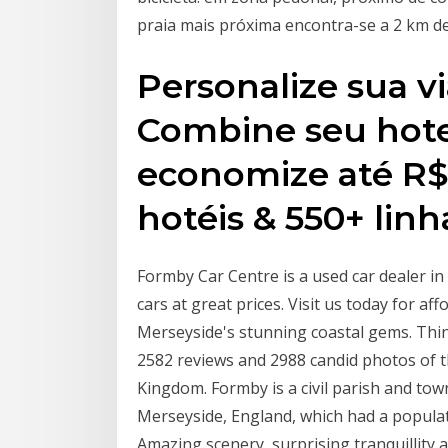
praia mais próxima encontra-se a 2 km de
Personalize sua 
Combine seu hotel
economize até R$1
hotéis & 550+ linh
Formby Car Centre is a used car dealer i
cars at great prices. Visit us today for a
Merseyside's stunning coastal gems. Thi
2582 reviews and 2988 candid photos of 
Kingdom. Formby is a civil parish and to
Merseyside, England, which had a populati
Amazing scenery, surprising tranquillity 