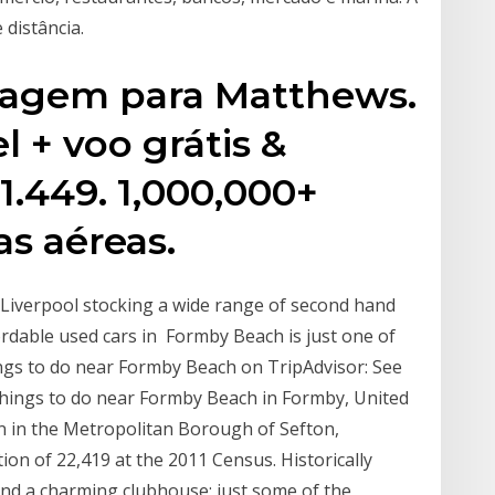
 distância.
viagem para Matthews.
 + voo grátis &
.449. 1,000,000+
as aéreas.
n Liverpool stocking a wide range of second hand
ffordable used cars in Formby Beach is just one of
ngs to do near Formby Beach on TripAdvisor: See
things to do near Formby Beach in Formby, United
wn in the Metropolitan Borough of Sefton,
on of 22,419 at the 2011 Census. Historically
and a charming clubhouse; just some of the