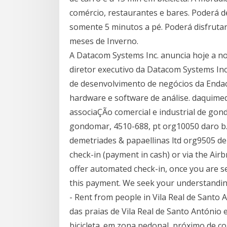
comércio, restaurantes e bares. Poderá de
somente 5 minutos a pé. Poderá disfrutar
meses de Inverno.
A Datacom Systems Inc. anuncia hoje a 
diretor executivo da Datacom Systems In
de desenvolvimento de negócios da Endac
hardware e software de análise. daquimed
associaÇÃo comercial e industrial de gond
gondomar, 4510-688, pt org10050 daro b.v
demetriades & papaellinas ltd org9505 dem
check-in (payment in cash) or via the Airb
offer automated check-in, once you are se
this payment. We seek your understandi
- Rent from people in Vila Real de Santo
das praias de Vila Real de Santo António
bicicleta. em zona pedonal, próximo de c