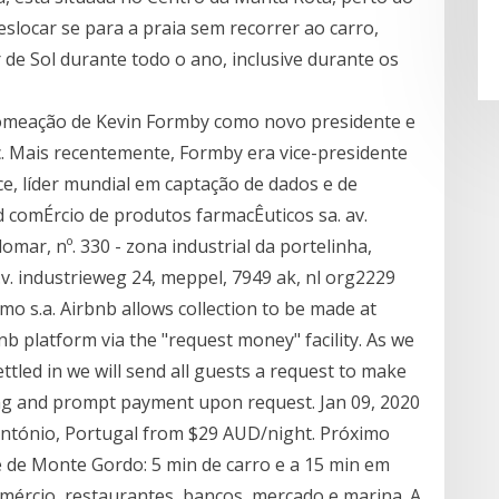
slocar se para a praia sem recorrer ao carro,
 de Sol durante todo o ano, inclusive durante os
nomeação de Kevin Formby como novo presidente e
c. Mais recentemente, Formby era vice-presidente
e, líder mundial em captação de dados e de
 comÉrcio de produtos farmacÊuticos sa. av.
omar, nº. 330 - zona industrial da portelinha,
. industrieweg 24, meppel, 7949 ak, nl org2229
o s.a. Airbnb allows collection to be made at
nb platform via the "request money" facility. As we
ttled in we will send all guests a request to make
ng and prompt payment upon request. Jan 09, 2020
 António, Portugal from $29 AUD/night. Próximo
 e de Monte Gordo: 5 min de carro e a 15 min em
omércio, restaurantes, bancos, mercado e marina. A